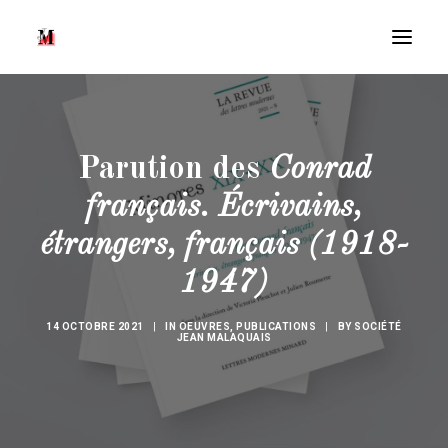
Parution des
Conrad
français. Écrivains,
étrangers, français (1918-
1947)
14 OCTOBRE 2021
|
IN
OEUVRES
,
PUBLICATIONS
|
BY
SOCIÉTÉ
Recherche
JEAN MALAQUAIS