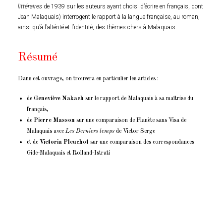
littéraires
de 1939 sur les auteurs ayant choisi d’écrire en français, dont
Jean Malaquais) interrogent le rapport à la langue française, au roman,
ainsi qu’à l’altérité et l’identité, des thèmes chers à Malaquais.
Résumé
Dans cet ouvrage, on trouvera en particulier les articles :
de
Geneviève Nakach
sur le rapport de Malaquais à sa maîtrise du
français,
de
Pierre
Masson
sur une comparaison de Planète sans Visa de
Malaquais avec
Les Derniers temps
de Victor Serge
et de
Victoria
Pleuchot
sur une comparaison des correspondances
Gide-Malaquais et Rolland-Istrati