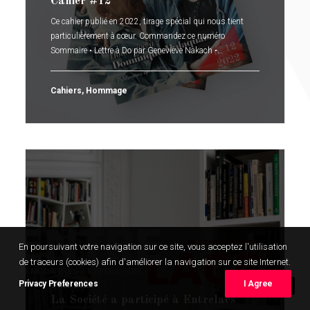
Cahier #12
Ce cahier publié en 2022, tirage spécial qui nous tient
particulièrement à cœur. Commandez ce numéro
Sommaire • Lettre à Do par Geneviève Nakach •…
Cahiers
,
Hommage
En poursuivant votre navigation sur ce site, vous acceptez l'utilisation
de traceurs (cookies) afin d'améliorer la navigation sur ce site Internet.
Privacy Preferences
I Agree
7 mai 2022
La Société a participé à Entrelacs