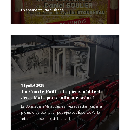
Evènements
,
Non Classé
14 juillet 2025
La Courte Paille : la pièce inédite de
Jean Malaquais enfin sur scène !
La Société Jean Malaquais est heureuse d’annoncer la
première représentation publique de L’Écourtée Paille,
adaptation scénique de la pièce La…