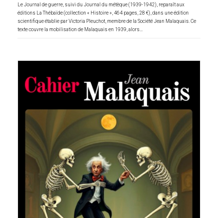
Le Journal de guerre, suivi du Journal du métèque (1939-1942), reparaît aux
éditions La Thébaïde (collection « Histoire », 464 pages, 28 €), dans une édition
scientifique établie par Victoria Pleuchot, membre de la Société Jean Malaquais. Ce
texte couvre la mobilisation de Malaquais en 1939, alors…