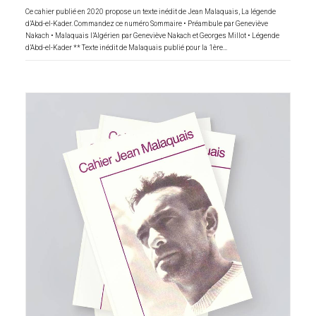
Ce cahier publié en 2020 propose un texte inédit de Jean Malaquais, La légende
d’Abd-el-Kader. Commandez ce numéro Sommaire • Préambule par Geneviève
Nakach • Malaquais l’Algérien par Geneviève Nakach et Georges Millot • Légende
d’Abd-el-Kader ** Texte inédit de Malaquais publié pour la 1ère…