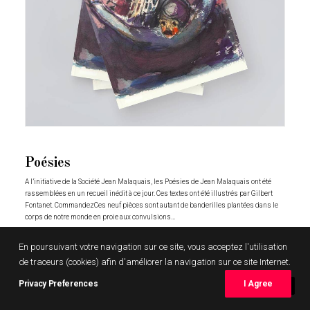
Poésies
A l’initiative de la Société Jean Malaquais, les Poésies de Jean Malaquais ont été
rassemblées en un recueil inédit à ce jour. Ces textes ont été illustrés par Gilbert
Fontanet. CommandezCes neuf pièces sont autant de banderilles plantées dans le
corps de notre monde en proie aux convulsions…
En poursuivant votre navigation sur ce site, vous acceptez l'utilisation
de traceurs (cookies) afin d'améliorer la navigation sur ce site Internet.
Privacy Preferences
I Agree