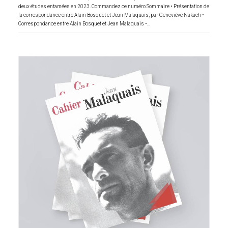
deux études entamées en 2023. Commandez ce numéro Sommaire • Présentation de
la correspondance entre Alain Bosquet et Jean Malaquais, par Geneviève Nakach •
Correspondance entre Alain Bosquet et Jean Malaquais •…