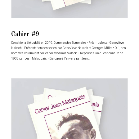
Cahier #9
Ce cahier a été publié en 2019. Commandez Sommaire • Préambule par Geneviève
Nakach • Présentation des textes par Geneviève Nakach et Georges Millot • Oui, des
hommes voudraient parler par Vladimir Malacki • Réponse à un questionnaire de
1939 par Jean Malaquais • Dialogue à l’envers par Jean…