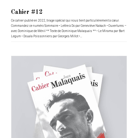
Cahier #12
Ce cahier publié en 2022, tirage spécial qui nous tient particulièrement à cœur.
Commandez ce numéro Sommaire • Lettre à Do par Geneviève Nakach • Ouvertures –
avec Dominique de Ménil ** Texte de Dominique Malaquais ** • Le Mirama par Bart
Legum • Douala Poissonniers par Georges Millot •…