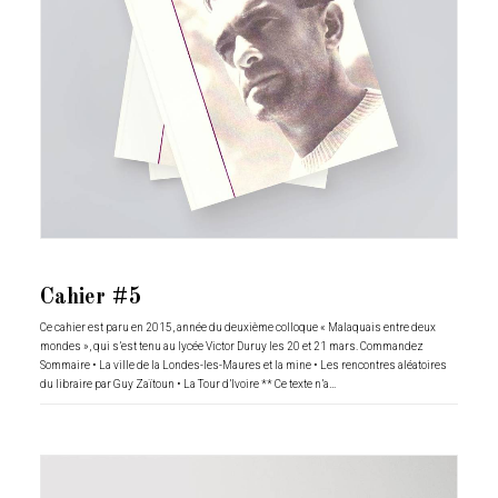
Cahier #5
Ce cahier est paru en 2015, année du deuxième colloque « Malaquais entre deux
mondes », qui s’est tenu au lycée Victor Duruy les 20 et 21 mars. Commandez
Sommaire • La ville de la Londes-les-Maures et la mine • Les rencontres aléatoires
du libraire par Guy Zaïtoun • La Tour d’Ivoire ** Ce texte n’a…