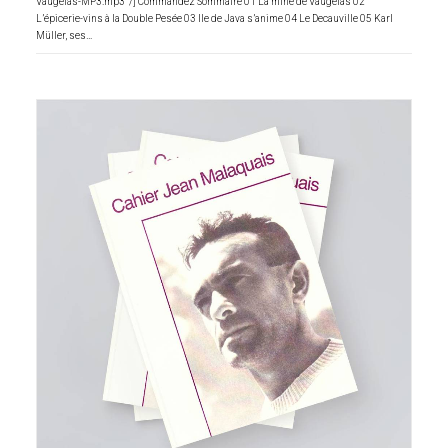
Vaugelas-MP3.mp3" /] Commandez Sommaire 01 La mine de Vaugelas 02
L’épicerie-vins à la Double Pesée 03 Ile de Java s’anime 04 Le Decauville 05 Karl
Müller, ses…