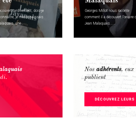
’été
Malaquais
couvert tardivement, dois-je
Georges Millot nous raconte
connaître, je méconnaissais
comment il a découvert l’œuvre 
laquais, une…
Jean Malaquais.……
alaquais
Nos
adhérents
, eux
di.
publient
DÉCOUVREZ LEURS