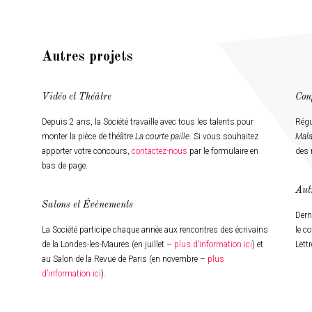
Autres projets
Vidéo et Théâtre
Con
Depuis 2 ans, la Société travaille avec tous les talents pour
Régu
monter la pièce de théâtre
La courte paille
. Si vous souhaitez
Mala
apporter votre concours,
contactez-nous
par le formulaire en
des 
bas de page.
Aut
Salons et Évènements
Dern
La Société participe chaque année aux rencontres des écrivains
le c
de la Londes-les-Maures (en juillet –
plus d’information ici
) et
Lett
au Salon de la Revue de Paris (en novembre –
plus
d’information ici
).