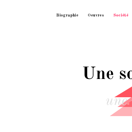
Biographie
Oeuvres
Société
Une so
une