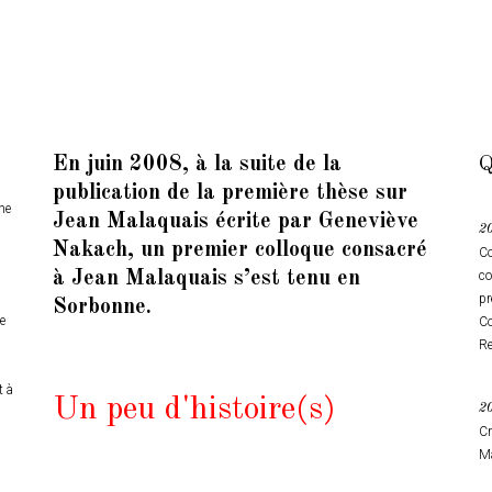
En juin 2008, à la suite de la
Q
publication de la première thèse sur
he
Jean Malaquais écrite par Geneviève
2
Nakach, un premier colloque consacré
Co
à Jean Malaquais s’est tenu en
co
pr
Sorbonne.
e
Co
Re
t à
Un peu d'histoire(s)
2
Cr
M