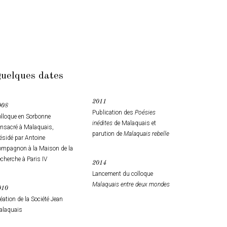
uelques dates
2011
008
Publication des
Poésies
lloque en Sorbonne
inédites
de Malaquais et
nsacré à Malaquais,
parution de
Malaquais rebelle
ésidé par Antoine
mpagnon à la Maison de la
cherche à Paris IV
2014
Lancement du colloque
Malaquais entre deux mondes
010
éation de la Société Jean
alaquais