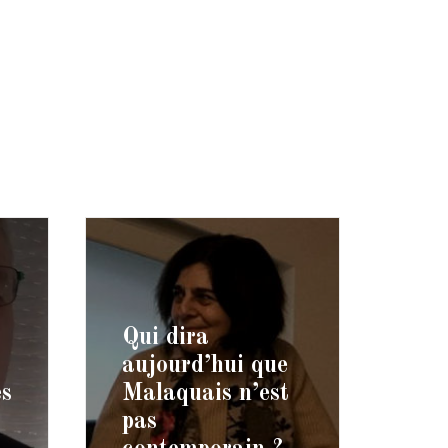
Qui dira
aujourd’hui que
es
Malaquais n’est
pas