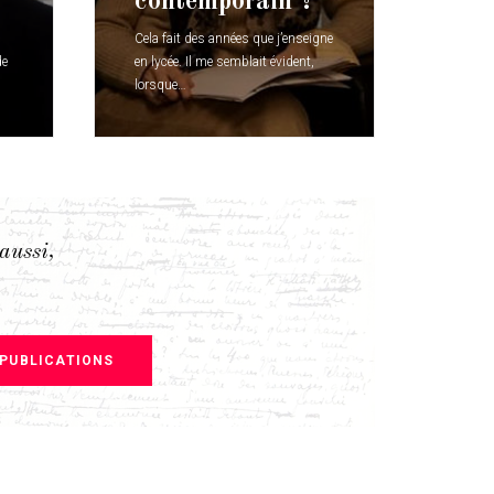
contemporain ?
Cela fait des années que j’enseigne
de
en lycée. Il me semblait évident,
lorsque…
 aussi,
 PUBLICATIONS