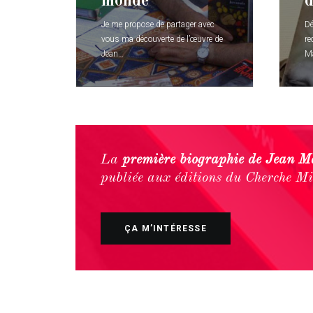
monde
d
Je me propose de partager avec
Dé
vous ma découverte de l’œuvre de
re
Jean…
Ma
La
première biographie de Jean M
publiée aux éditions du Cherche Mi
ÇA M’INTÉRESSE