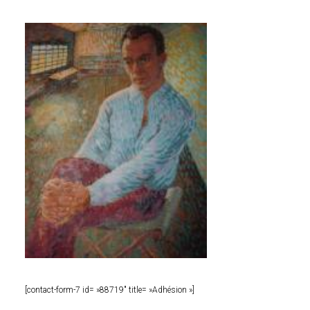
[contact-form-7 id= »88719″ title= »Adhésion »]