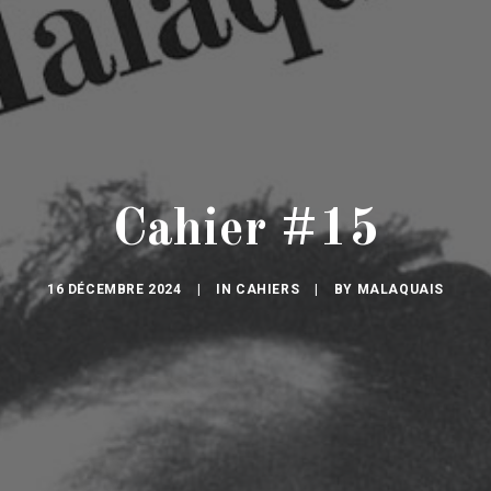
Cahier #15
16 DÉCEMBRE 2024
|
IN
CAHIERS
|
BY
MALAQUAIS