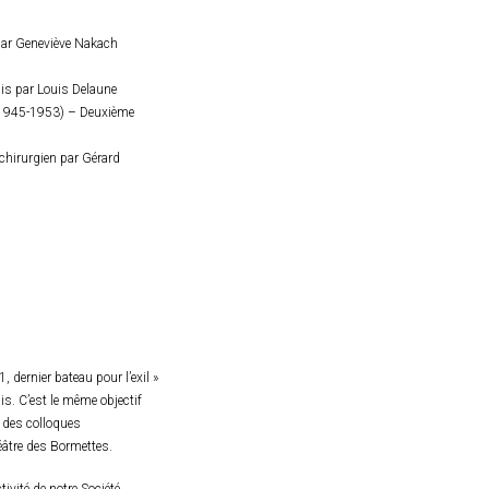
 par Geneviève Nakach
ais par Louis Delaune
k (1945-1953) – Deuxième
 chirurgien par Gérard
 dernier bateau pour l’exil »
is. C’est le même objectif
 des colloques
âtre des Bormettes.