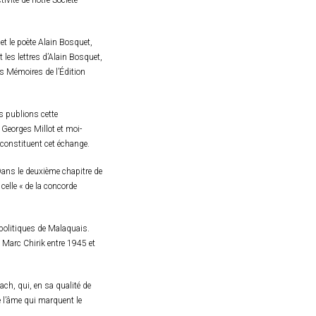
ctivité de notre Société
et le poète Alain Bosquet,
les lettres d’Alain Bosquet,
es Mémoires de l’Édition
s publions cette
 Georges Millot et moi-
constituent cet échange.
Dans le deuxième chapitre de
elle « de la concorde
politiques de Malaquais.
i Marc Chirik entre 1945 et
ach, qui, en sa qualité de
e l’âme qui marquent le