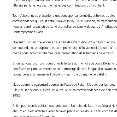
Et le cahier que nous allons découvrir cette année reflète bien la diversité et l’a
littéraire par la variété des thèmes et des contributions qu’il contient.
Tout d’abord, nous présentons une correspondance inédite entre notre auteur 
correspondance qui court entre 1944 et 1995. Pierre Masson, en reproduisant 
nous a fourni l’occasion de rechercher celles de Jean Malaquais à l’Institut d
Contemporaine à Caen.
N’ayant pu obtenir de réponse de la part des ayant-droit d’Alain Bosquet, nou
correspondance en espérant leur compréhension s’ils viennent à la connaître.
même nous sommes chargés de la présentation de la trentaine de lettres qui 
Ensuite, nous pourrons poursuivre la lecture du mémoire de Louis Delaune. 
son étude, ce jeune universitaire nous immerge dans la langue des Javanais, c
reconsidérée à la lumière de l’utopie », « réécriture du mythe de Babel ».
Nous pourrons également poursuivre l’étude de Robert Maudet sur les idées 
Elle vise, rappelons-le, à éclairer la lecture de sa correspondance avec son am
1953.
Enfin, pour clore le cahier, nous proposons les notes de lecture de Gérard Nak
chirurgien, s’est attaché à recenser avec précision les douleurs du corps et d
Journal de guerre
de Malaquais.