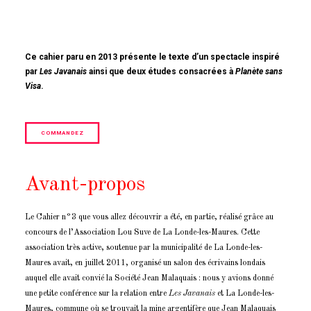
Ce cahier paru en 2013 présente le texte d’un spectacle inspiré
par
Les Javanais
ainsi que deux études consacrées à
Planète sans
Visa
.
COMMANDEZ
Avant-propos
Le Cahier n°3 que vous allez découvrir a été, en partie, réalisé grâce au
concours de l’Association Lou Suve de La Londe-les-Maures. Cette
association très active, soutenue par la municipalité de La Londe-les-
Maures avait, en juillet 2011, organisé un salon des écrivains londais
auquel elle avait convié la Société Jean Malaquais : nous y avions donné
une petite conférence sur la relation entre
Les Javanais
et La Londe-les-
Maures, commune où se trouvait la mine argentifère que Jean Malaquais