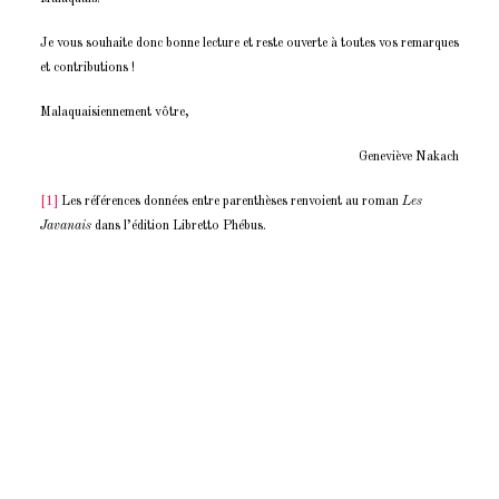
Je vous souhaite donc bonne lecture et reste ouverte à toutes vos remarques
et contributions !
Malaquaisiennement vôtre,
Geneviève Nakach
[1]
Les références données entre parenthèses renvoient au roman
Les
Javanais
dans l’édition Libretto Phébus.