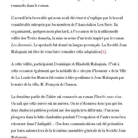
ressuscite dans le roman.
L’accueil très favorable qui nous avait été réservé s’explique par le travail
considérable entrepris par les membres de l’Association Lou Suve. Ils
organisaient, quelques mois plus tard, à l’occasion de la traditionnelle
veillée des Treize desserts, la mise en scène d’un texte inspiré par le roman
Les Javanais
. Le spectacle fut donné en langue provençale. La Société Jean
Malaquais est fière de vous faire connaître cette adaptation
[1]
.
A cette veillée, participaient Dominique et Elisabeth Malaquais. C’est à
cette occasion également que la médaille de « citoyen d’honneur » de la Ville
de La Londe-les-Maures fut remise à titre posthume à Jean Malaquais par
le maire de la ville, M. François de Canson.
La deuxième partie du Cahier est consacrée au roman
Planète sans visa
.
On sait que cette œuvre est un univers. On ne s’étonnera donc pas que les
deux études ici publiées portent sur des sujets très différents : l’un nous
plongera dans la lutte clandestine pendant l’Occupation et l’autre nous fera
retourner dans l’Antiquité… Ces deux communications ont été présentées
par leurs auteurs lors de la troisième assemblée générale de la Société Jean
Malaquais.