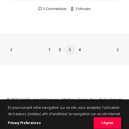
0 Commentaire
3 Minutes
1
2
3
4
© 2022 Société Jean Malaquais •
Mentions légales
Tous droits réservés
En poursuivant votre navigation sur ce site, vous acceptez l'utilisation
de traceurs (cookies) afin d'améliorer la navigation sur ce site Internet.
Privacy Preferences
I Agree